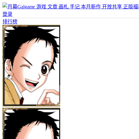
游戏
文章
画札
手记
本月新作
开放共享
正版福
登录
排行榜