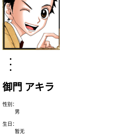
御門 アキラ
性别：
男
生日：
暂无