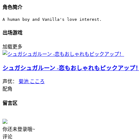
角色简介
A human boy and Vanilla's love interest.
出场游戏
加载更多
シュガシュガルーン -恋もおしゃれもピックアップ
声优：
菊池 こころ
配角
留言区
你还未登录哦~
评论