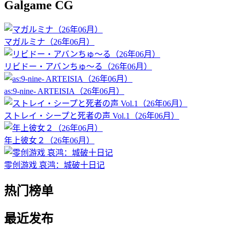
Galgame CG
マガルミナ（26年06月）
リビドー・アバンちゅ～る（26年06月）
as:9-nine- ARTEISIA（26年06月）
ストレイ・シープと死者の声 Vol.1（26年06月）
年上彼女２（26年06月）
零创游戏 哀鸿：城破十日记
热门榜单
最近发布