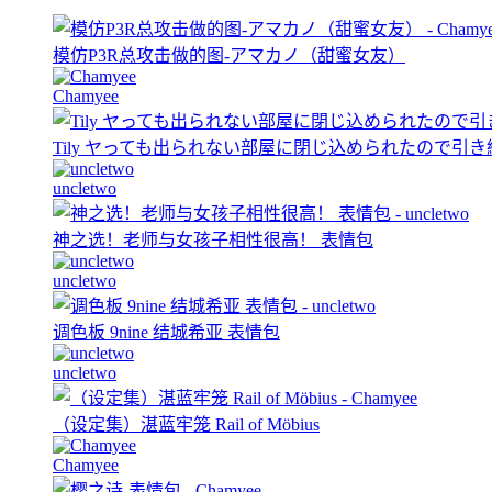
模仿P3R总攻击做的图-アマカノ（甜蜜女友）
Chamyee
Tily ヤっても出られない部屋に閉じ込められたので引
uncletwo
神之选！老师与女孩子相性很高！ 表情包
uncletwo
调色板 9nine 结城希亚 表情包
uncletwo
（设定集）湛蓝牢笼 Rail of Möbius
Chamyee