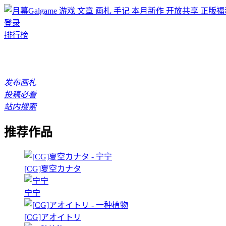
游戏
文章
画札
手记
本月新作
开放共享
正版福
登录
排行榜
发布画札
投稿必看
站内搜索
推荐作品
[CG]夏空カナタ
宁宁
[CG]アオイトリ