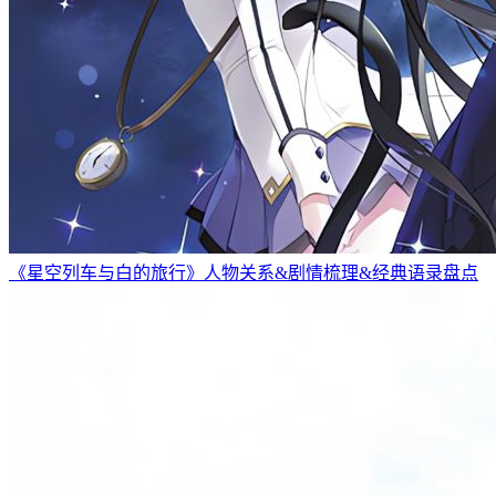
《星空列车与白的旅行》人物关系&剧情梳理&经典语录盘点