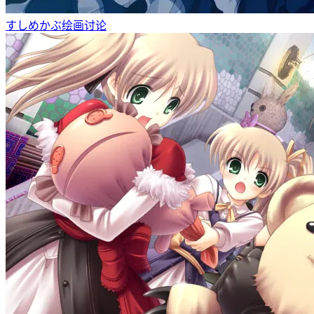
すしめかぶ绘画讨论