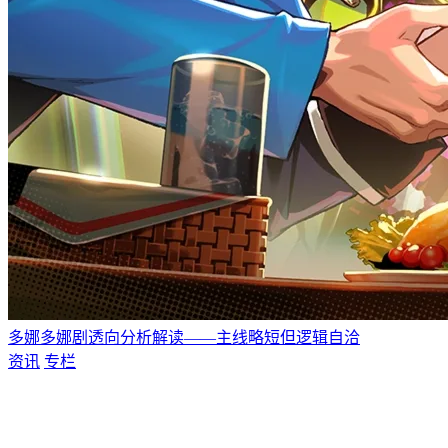
多娜多娜剧透向分析解读——主线略短但逻辑自洽
资讯
专栏