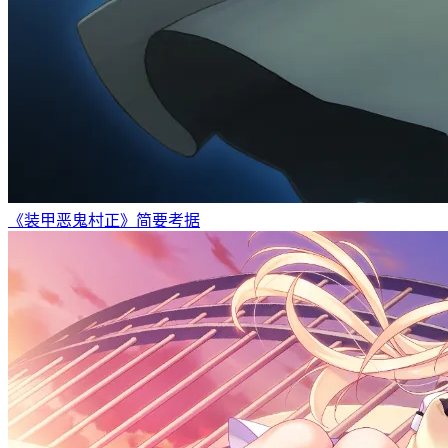
《装甲恶鬼村正》简要考据