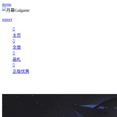
menu
report

主页

文章

画札

正版优惠