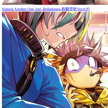
Natural Another One 2nd -Belladonna-拆解评析Ver.0.95