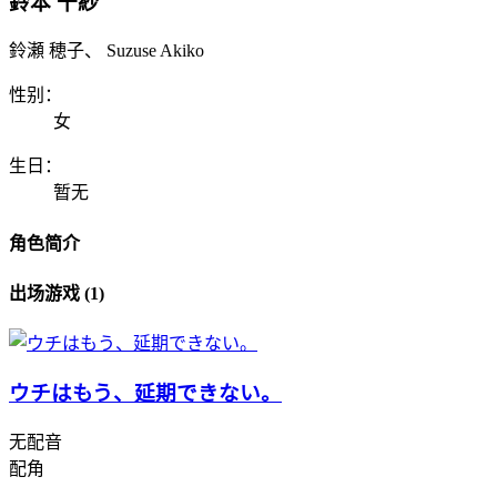
鈴本 千紗
鈴瀬 穂子、 Suzuse Akiko
性别：
女
生日：
暂无
角色简介
出场游戏 (1)
ウチはもう、延期できない。
无配音
配角