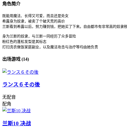
角色简介
既能用魔法、长得又可爱，而且还是处女

希露身为奴隶，被卖了个破天荒的高价

兰斯看到希露以后，努力赚到钱，把她买了下来。自由都市有非常高的奴隶税
身为兰斯的奴隶，与兰斯一同经历了众多冒险

粉红色的蓬松发型是其标志

打扫洗衣做饭家庭副业，以及魔法攻击与治疗等均由她负责
出场游戏 (14)
ランス６その後
无配音
配角
兰斯10 决战