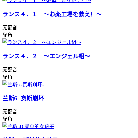
ランス４．１ ～お薬工場を救え！～
无配音
配角
ランス４．２ ～エンジェル組～
无配音
配角
兰斯6 -赛斯崩坏-
无配音
配角