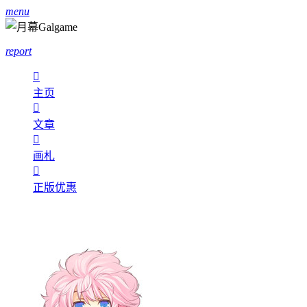
menu
report

主页

文章

画札

正版优惠