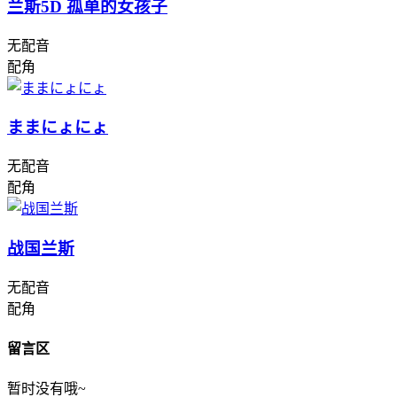
兰斯5D 孤单的女孩子
无配音
配角
ままにょにょ
无配音
配角
战国兰斯
无配音
配角
留言区
暂时没有哦~