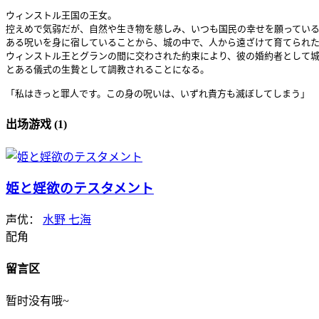
ウィンストル王国の王女。

控えめで気弱だが、自然や生き物を慈しみ、いつも国民の幸せを願っている
ある呪いを身に宿していることから、城の中で、人から遠ざけて育てられた
ウィンストル王とグランの間に交わされた約束により、彼の婚約者として城
とある儀式の生贄として調教されることになる。

「私はきっと罪人です。この身の呪いは、いずれ貴方も滅ぼしてしまう」
出场游戏 (1)
姫と婬欲のテスタメント
声优：
水野 七海
配角
留言区
暂时没有哦~