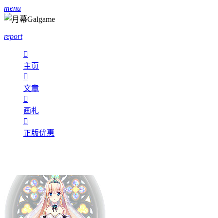
menu
report

主页

文章

画札

正版优惠