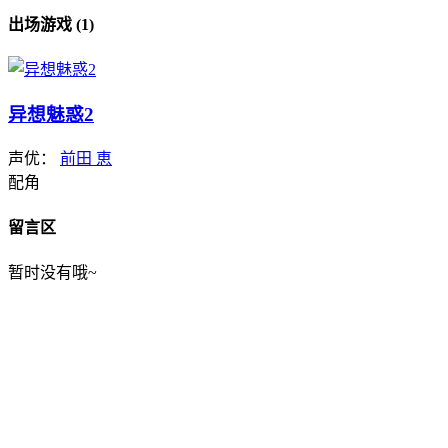
出场游戏 (1)
异想魅惑2
声优：
前田 恵
配角
留言区
暂时没有哦~