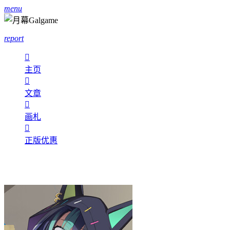
menu
report

主页

文章

画札

正版优惠