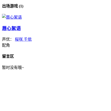
出场游戏 (1)
唇心絮语
声优：
桜咲 千依
配角
留言区
暂时没有哦~