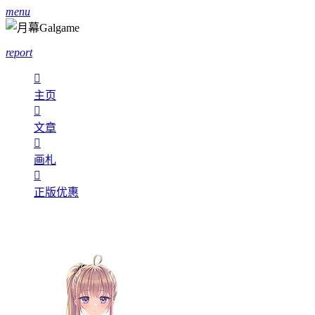
menu
report

主页

文章

画札

正版优惠