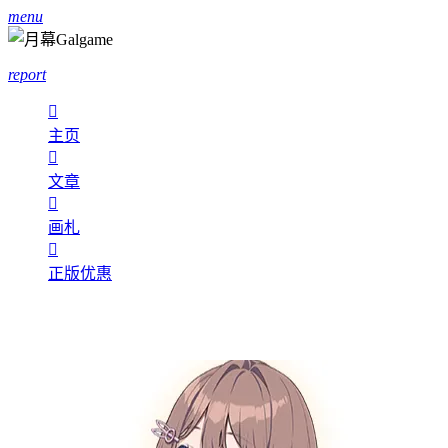
menu
report

主页

文章

画札

正版优惠