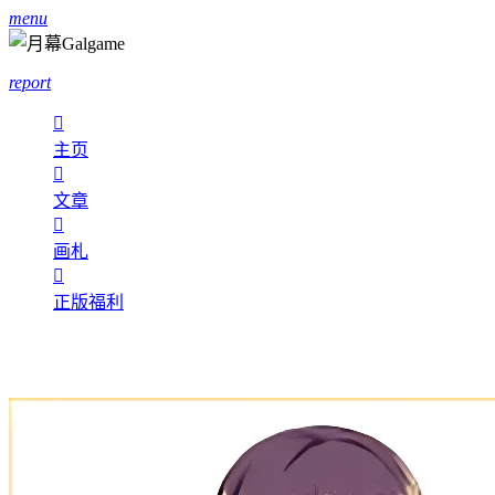
menu
report

主页

文章

画札

正版福利