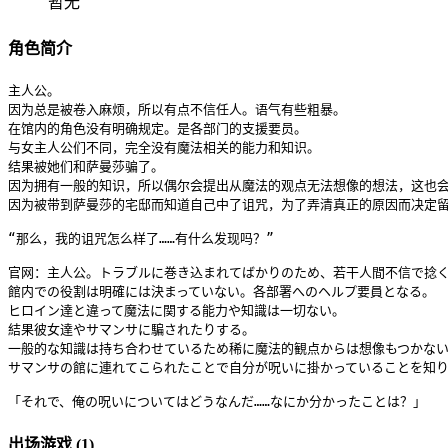
暂无
角色简介
主人公。

因为总是被卷入麻烦，所以有点不信任人。语气有些粗暴。

在馆内的角色没有明确规定。是各部门的支援要员。

与女主人公们不同，完全没有魔法相关的能力和知识。

结果被她们和萨曼莎骗了。

因为拥有一般的知识，所以偶尔会提出从魔法的观点无法想像的想法，这也会
因为被带到萨曼莎的宅邸而知道自己中了诅咒，为了弄清真正的原因而决定留
“那么，我的诅咒怎么样了……有什么发现吗？”

官网：主人公。トラブルに巻き込まれてばかりのため、若干人間不信で捻く
館内での役割は明確には決まっていない。各部署へのヘルプ要員となる。

ヒロイン達と違って魔法に関する能力や知識は一切ない。

結果彼女達やサマンサに騙されたりする。

一般的な知識は持ち合わせているため稀に魔法的観点からは想像もつかない
サマンサの館に連れてこられたことで自分が呪いに掛かっていることを知り
「それで、俺の呪いについてはどうなんだ……なにか分かったことは？」
出场游戏 (1)