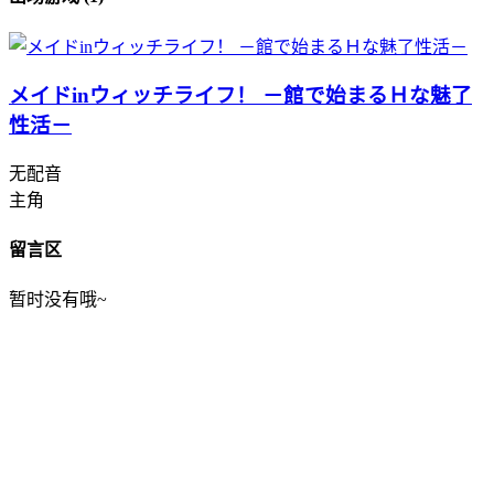
メイドinウィッチライフ！ －館で始まるＨな魅了
性活－
无配音
主角
留言区
暂时没有哦~