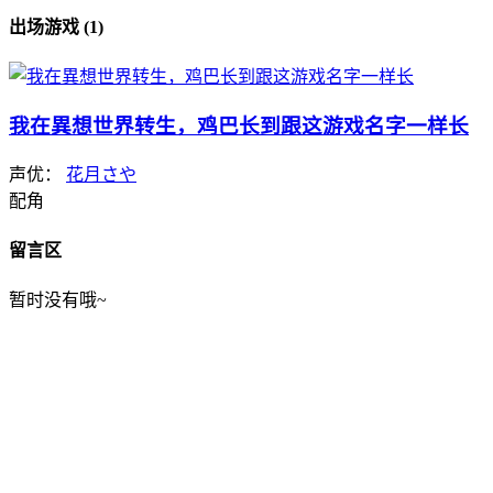
出场游戏 (1)
我在異想世界转生，鸡巴长到跟这游戏名字一样长
声优：
花月さや
配角
留言区
暂时没有哦~