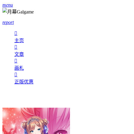
menu
report

主页

文章

画札

正版优惠