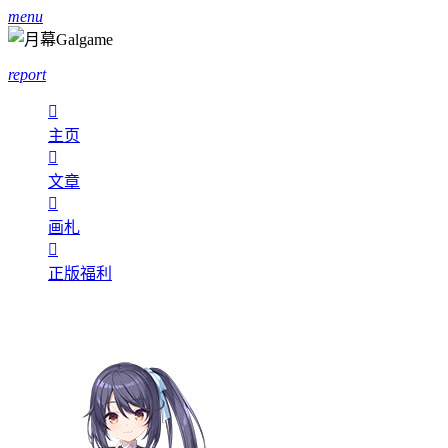
menu
report

主页

文章

画札

正版福利