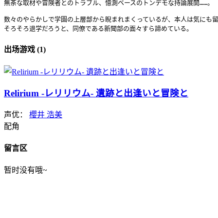
無茶な取材や冒険者とのトラブル、憶測ベースのトンデモな持論展開……。

数々のやらかしで学園の上層部から睨まれまくっているが、本人は気にも留
そろそろ退学だろうと、同僚である新聞部の面々すら諦めている。
出场游戏 (1)
Relirium -レリリウム- 遺跡と出逢いと冒険と
声优：
櫻井 浩美
配角
留言区
暂时没有哦~