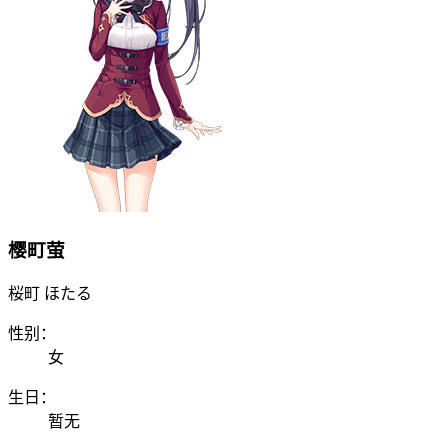
樱町萤
桜町 ほたる
性别：
女
生日：
暂无