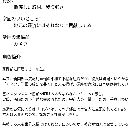
特技：
徹底した取材、我慢強さ
学園のいいところ：
地元の経済にはそれなりに貢献してる
愛用の装備品：
カメラ
角色简介
新聞部に所属する一年生。

本来、新聞部は広報局直轄の平和で平穏な組織だが、彼女は異端というかな
「アマツチ学園の暗部を暴く」と志を掲げ、疑惑の追求に日々明け暮れてい
基本スタンスは上層部を叩けるネタならなんでも、って感じ。

実際、汚職だの不自然な金の流れだの、宇宙人の目撃証言だの、手数は多い
最近のお気に入りは「ヨヅハはアマツチ経由で宇宙人に支配されてる」説。
本人は大真面なので、なおさら性質が（略）。

共鳴する人も世界規模ではそれなりに多いのか、彼女が個人で配信している