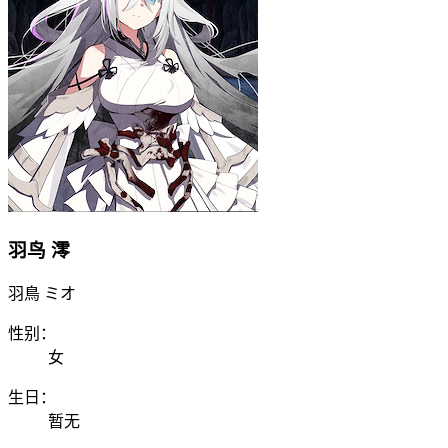
羽鸟 澪
羽鳥 ミオ
性别：
女
生日：
暂无