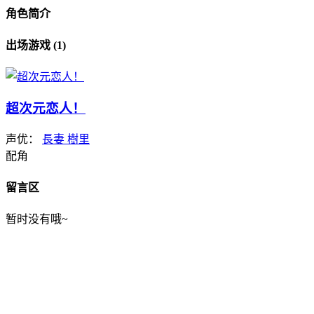
角色简介
出场游戏 (1)
超次元恋人！
声优：
長妻 樹里
配角
留言区
暂时没有哦~