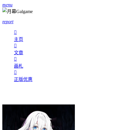
menu
report

主页

文章

画札

正版优惠