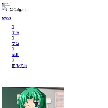
menu
report

主页

文章

画札

正版优惠