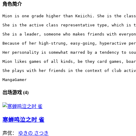
角色简介
Mion is one grade higher than Keiichi. She is the class
She is the active class representative type, which is t
She is a leader, someone who makes friends with everyon
Because of her high-strung, easy-going, hyperactive per
Her personality is somewhat marred by a tendency to sou
Mion likes games of all kinds, be they card games, boar
She plays with her friends in the context of club activ
MangaGamer
出场游戏 (4)
寒蝉鸣泣之时 雀
声优：
ゆきの さつき