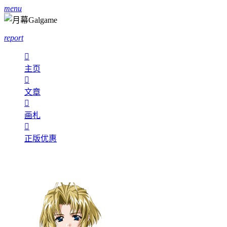
menu
report

主页

文章

画札

正版优惠