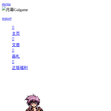
menu
report

主页

文章

画札

正版福利