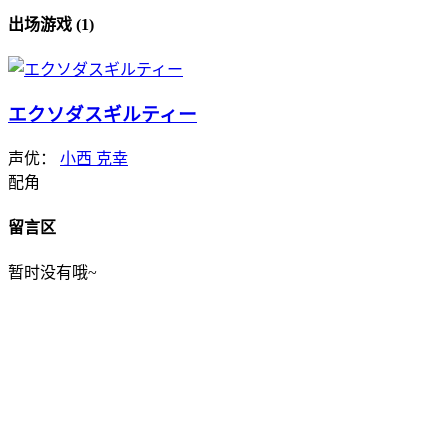
出场游戏 (1)
エクソダスギルティー
声优：
小西 克幸
配角
留言区
暂时没有哦~