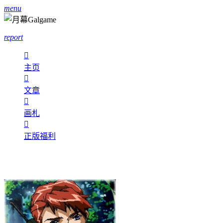
menu
report

主页

文章

画札

正版福利