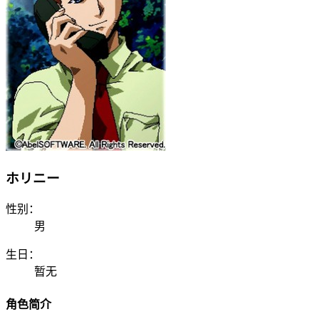
ホリニー
性别：
男
生日：
暂无
角色简介