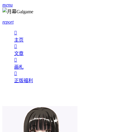
menu
report

主页

文章

画札

正版福利