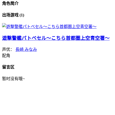
角色简介
出场游戏 (1)
遊撃警艦パトベセル～こちら首都圏上空青空署～
声优：
長崎 みなみ
配角
留言区
暂时没有哦~