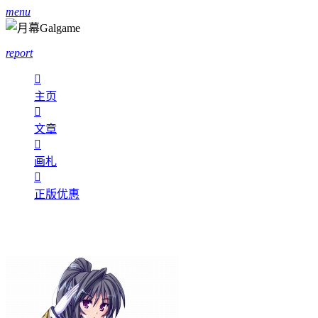
menu
report

主页

文章

画札

正版优惠