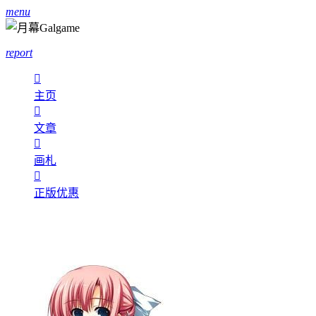
menu
report

主页

文章

画札

正版优惠