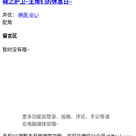
晓之护卫~主角们的休息日~
声优：
榊原 ゆい
配角
留言区
暂时没有哦~
更多功能如登录、投稿、评论、手记等请
在电脑端体验哦~