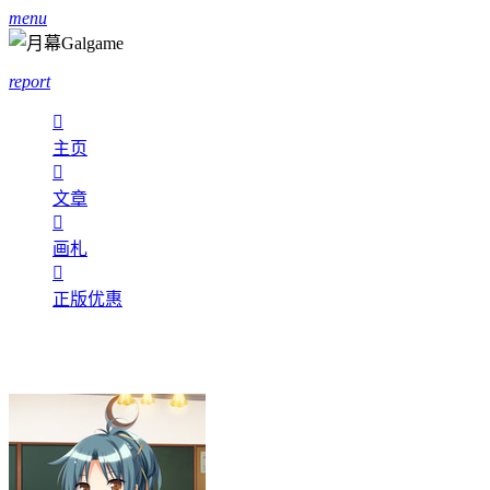
menu
report

主页

文章

画札

正版优惠