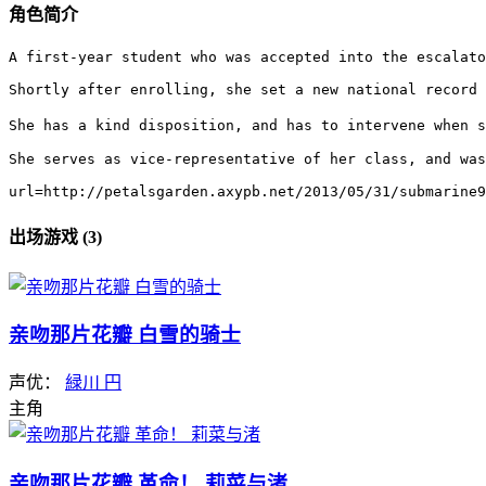
角色简介
A first-year student who was accepted into the escalato
Shortly after enrolling, she set a new national record 
She has a kind disposition, and has to intervene when 
She serves as vice-representative of her class, and was
url=http://petalsgarden.axypb.net/2013/05/31/submarine9
出场游戏 (3)
亲吻那片花瓣 白雪的骑士
声优：
緑川 円
主角
亲吻那片花瓣 革命！ 莉菜与渚