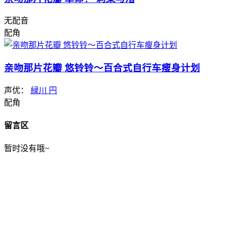
无配音
配角
亲吻那片花瓣 悠铃铃～百合式自行车瘦身计划
声优：
緑川 円
配角
留言区
暂时没有哦~