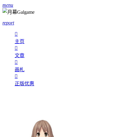
menu
report

主页

文章

画札

正版优惠