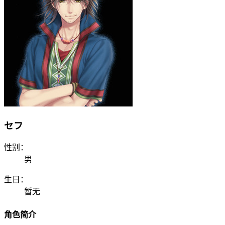
セフ
性别：
男
生日：
暂无
角色简介