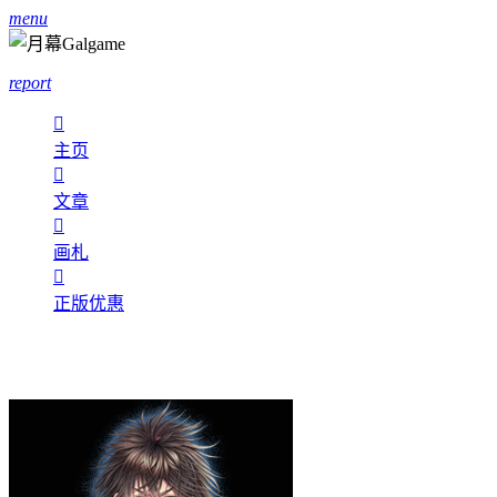
menu
report

主页

文章

画札

正版优惠