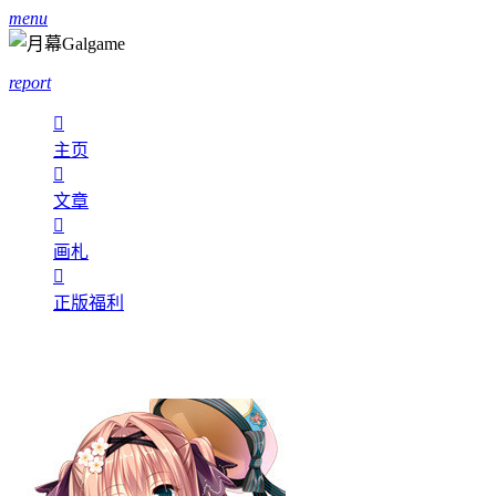
menu
report

主页

文章

画札

正版福利