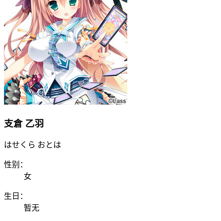
支倉 乙羽
はせくら おとは
性别：
女
生日：
暂无