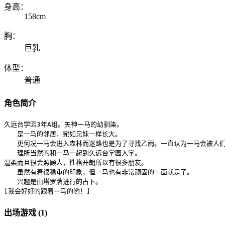
身高：
158cm
胸：
巨乳
体型：
普通
角色简介
久远台学园3年A组。矢神一马的幼驯染。

　　是一马的邻居，宛如兄妹一样长大。

　　更何况一马会进入森林而迷路也是为了寻找乙雨。一直认为一马会被人们
　　理所当然的和一马一起到久远台学园入学。

温柔而且很会照顾人，性格开朗所以有很多朋友。

　　虽然有着很稳重的印象，但一马也有非常顽固的一面就是了。

　　兴趣是由塔罗牌进行的占卜。

[我会好好的跟着一马的哟！]
出场游戏 (1)