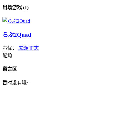
出场游戏 (1)
らぶ2Quad
声优：
広瀬 正志
配角
留言区
暂时没有哦~