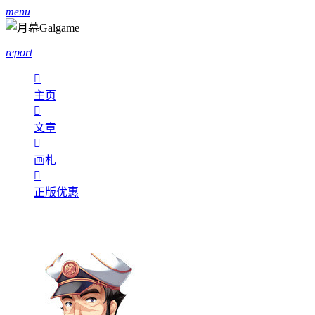
menu
report

主页

文章

画札

正版优惠