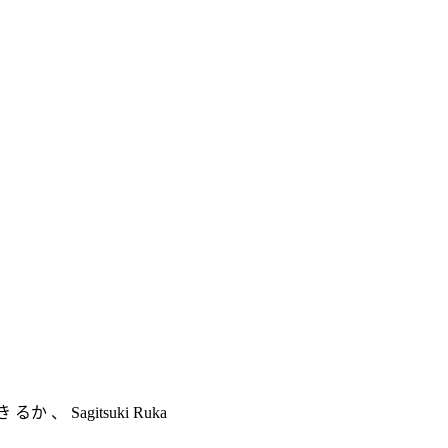
き るか
、
Sagitsuki Ruka