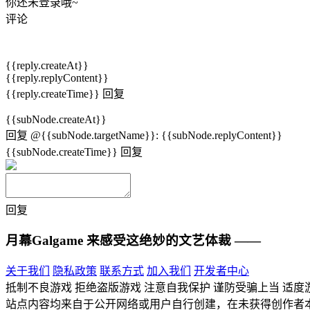
你还未登录哦~
评论
{{reply.createAt}}
{{reply.replyContent}}
{{reply.createTime}}
回复
{{subNode.createAt}}
回复
@{{subNode.targetName}}
:
{{subNode.replyContent}}
{{subNode.createTime}}
回复
回复
月幕Galgame
来感受这绝妙的文艺体裁 ——
关于我们
隐私政策
联系方式
加入我们
开发者中心
抵制不良游戏 拒绝盗版游戏 注意自我保护 谨防受骗上当 适度
站点内容均来自于公开网络或用户自行创建，在未获得创作者