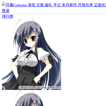
游戏
文章
画札
手记
本月新作
开放共享
正版优
登录
排行榜