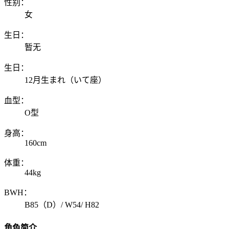
性别：
女
生日：
暂无
生日：
12月生まれ（いて座）
血型：
O型
身高：
160cm
体重：
44kg
BWH：
B85（D）/ W54/ H82
角色简介