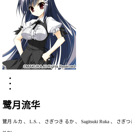
鹭月流华
鷺月 ルカ
、
L.S.
、
さぎつき るか
、
Sagitsuki Ruka
、
さぎつ