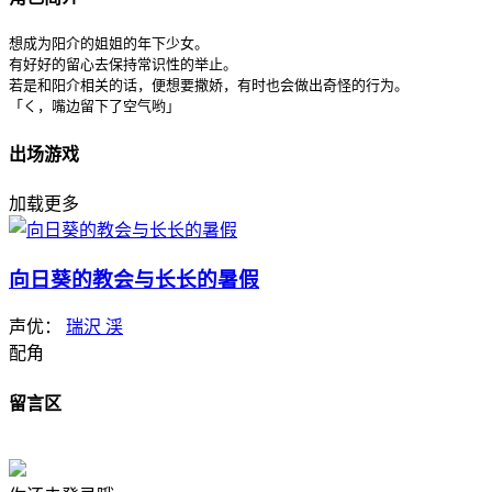
想成为阳介的姐姐的年下少女。

有好好的留心去保持常识性的举止。

若是和阳介相关的话，便想要撒娇，有时也会做出奇怪的行为。

「く，嘴边留下了空气哟」
出场游戏
加载更多
向日葵的教会与长长的暑假
声优：
瑞沢 渓
配角
留言区