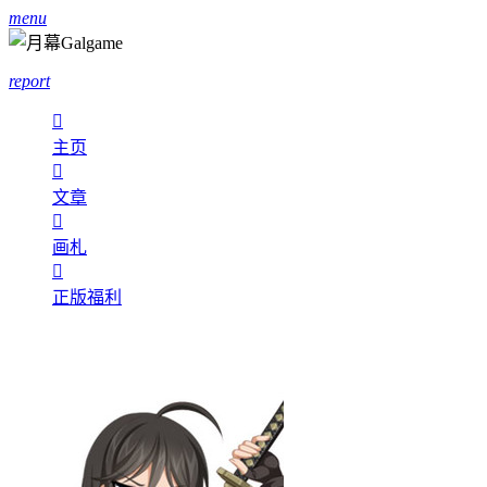
menu
report

主页

文章

画札

正版福利