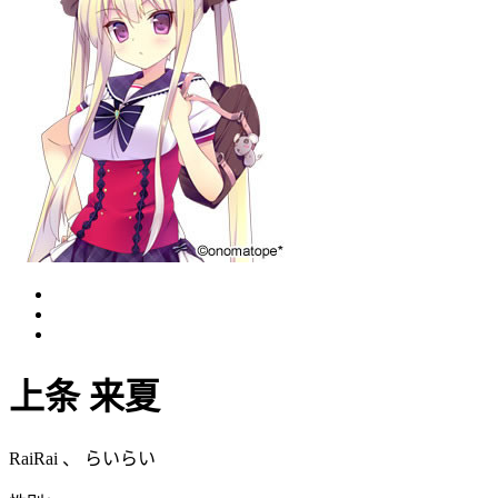
上条 来夏
RaiRai
、
らいらい