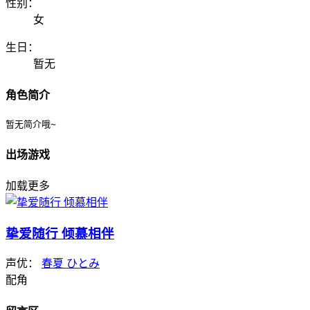
性别：
女
生日：
暂无
角色简介
暂无简介哦~
出场游戏
加载更多
挚爱随行 倾慕相伴
声优：
春夏 ひとみ
配角