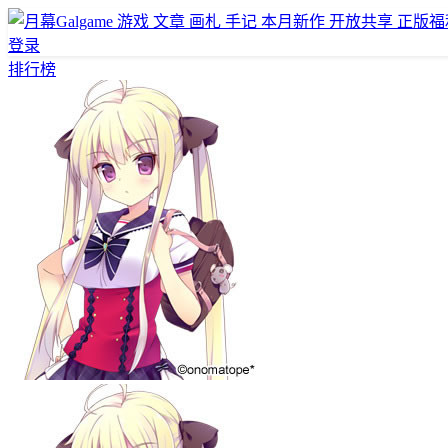
游戏
文章
画札
手记
本月新作
开放共享
正版福
登录
排行榜