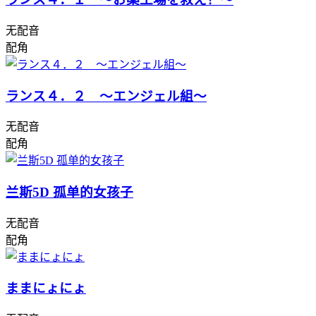
无配音
配角
ランス４．２ ～エンジェル組～
无配音
配角
兰斯5D 孤单的女孩子
无配音
配角
ままにょにょ