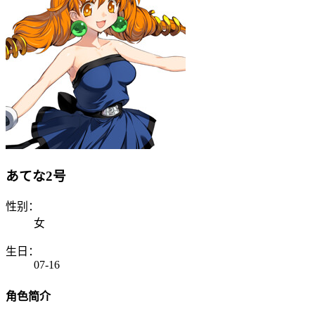
あてな2号
性别：
女
生日：
07-16
角色简介