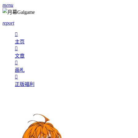
menu
report

主页

文章

画札

正版福利