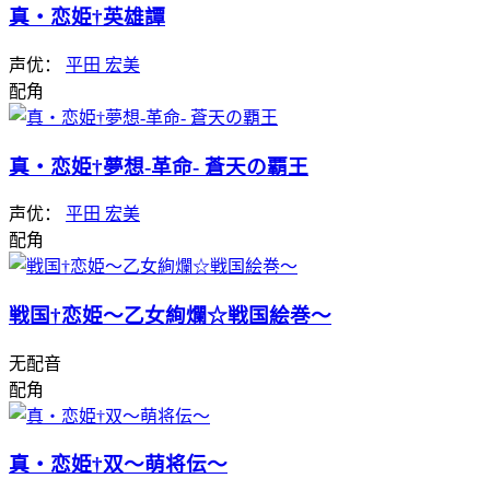
真・恋姫†英雄譚
声优：
平田 宏美
配角
真・恋姫†夢想-革命- 蒼天の覇王
声优：
平田 宏美
配角
戦国†恋姫～乙女絢爛☆戦国絵巻～
无配音
配角
真・恋姫†双～萌将伝～