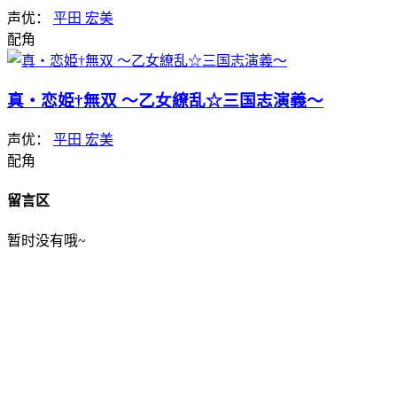
声优：
平田 宏美
配角
真・恋姫†無双 〜乙女繚乱☆三国志演義〜
声优：
平田 宏美
配角
留言区
暂时没有哦~