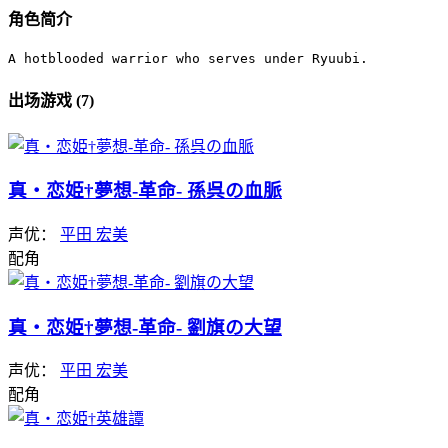
角色简介
A hotblooded warrior who serves under Ryuubi.
出场游戏 (7)
真・恋姫†夢想-革命- 孫呉の血脈
声优：
平田 宏美
配角
真・恋姫†夢想-革命- 劉旗の大望
声优：
平田 宏美
配角