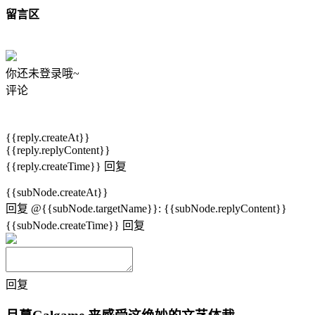
留言区
你还未登录哦~
评论
{{reply.createAt}}
{{reply.replyContent}}
{{reply.createTime}}
回复
{{subNode.createAt}}
回复
@{{subNode.targetName}}
:
{{subNode.replyContent}}
{{subNode.createTime}}
回复
回复