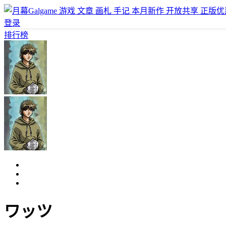
游戏
文章
画札
手记
本月新作
开放共享
正版优
登录
排行榜
ワッツ