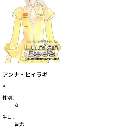
アンナ・ヒイラギ
A
性别：
女
生日：
暂无