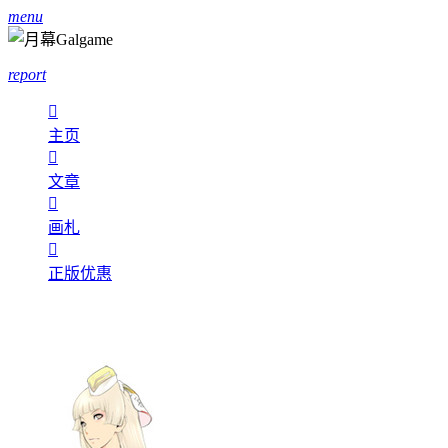
menu
report

主页

文章

画札

正版优惠