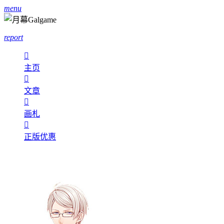
menu
report

主页

文章

画札

正版优惠