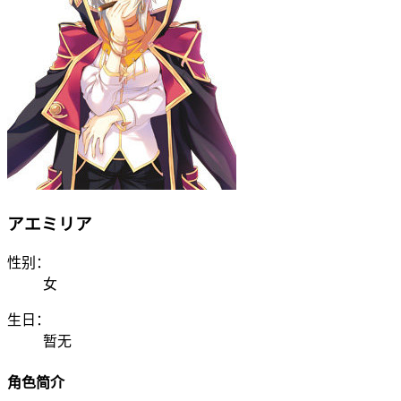
アエミリア
性别：
女
生日：
暂无
角色简介