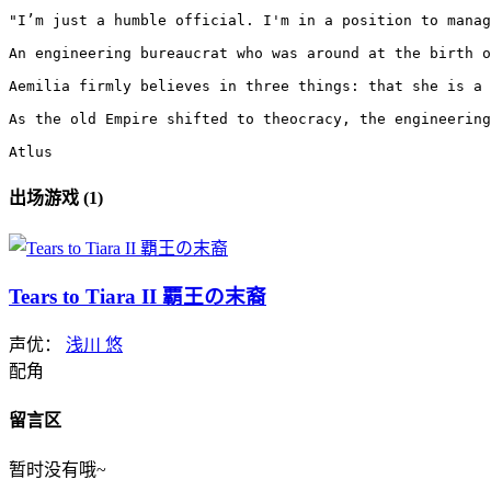
"I’m just a humble official. I'm in a position to manag
An engineering bureaucrat who was around at the birth o
Aemilia firmly believes in three things: that she is a 
As the old Empire shifted to theocracy, the engineering
Atlus
出场游戏 (1)
Tears to Tiara II 覇王の末裔
声优：
浅川 悠
配角
留言区
暂时没有哦~