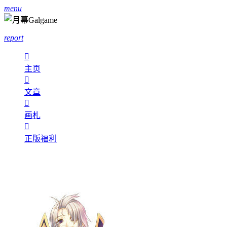
menu
report

主页

文章

画札

正版福利