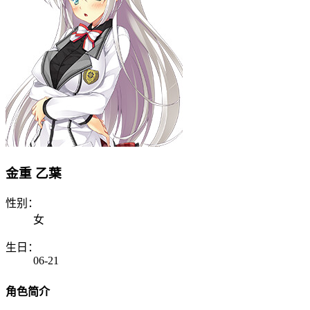
金重 乙葉
性别：
女
生日：
06-21
角色简介