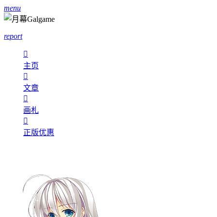
menu
report

主页

文章

画札

正版优惠