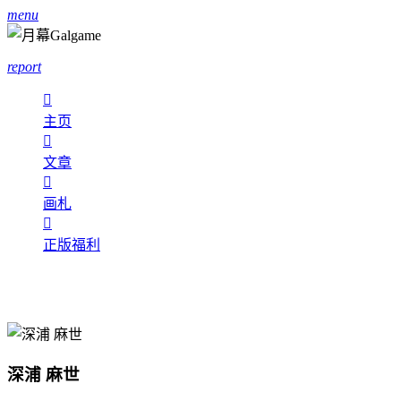
menu
report

主页

文章

画札

正版福利
深浦 麻世