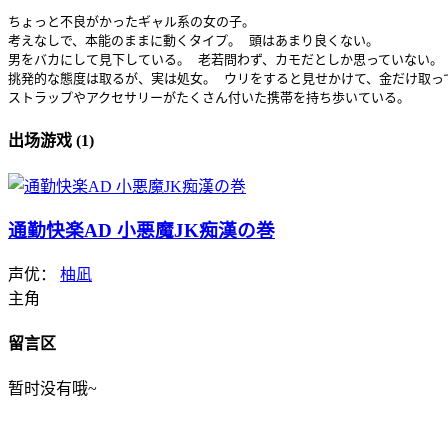
ちょっと不良がかったギャル系の女の子。

考えなしで、本能のままに動くタイプ。 頭はあまり良くない。

男をバカにして見下している。 老若問わず、カモだとしか思っていない。

挑発的な態度は取るが、実は処女。 ウリをすると見せかけて、金だけ取って
ストラップやアクセサリーがたくさん付いた携帯を持ち歩いている。
出场游戏 (1)
通勤快楽AD 小悪魔JK痴漢の巻
声优：
柚凪
主角
留言区
暂时没有哦~