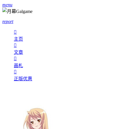
menu
report

主页

文章

画札

正版优惠