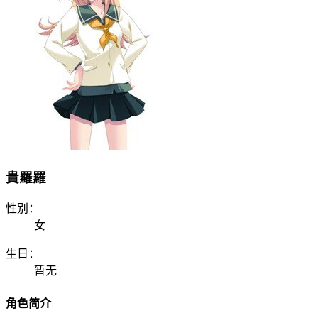
貴羅羅
性别：
女
生日：
暂无
角色简介