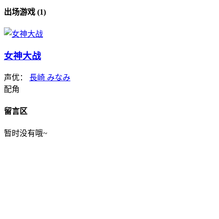
出场游戏 (1)
女神大战
声优：
長崎 みなみ
配角
留言区
暂时没有哦~