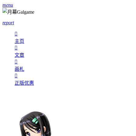
menu
report

主页

文章

画札

正版优惠