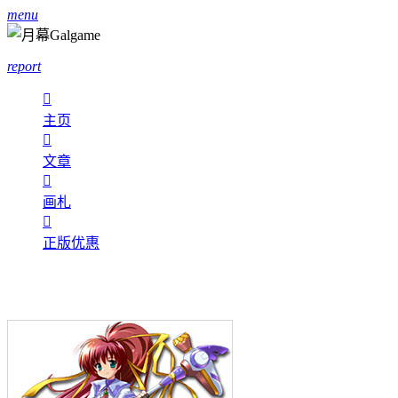
menu
report

主页

文章

画札

正版优惠