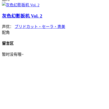
灰色幻影扳机 Vol. 2
声优：
ブリドカット・セーラ・恵美
配角
留言区
暂时没有哦~