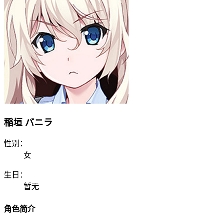
稲垣 バニラ
性别：
女
生日：
暂无
角色简介