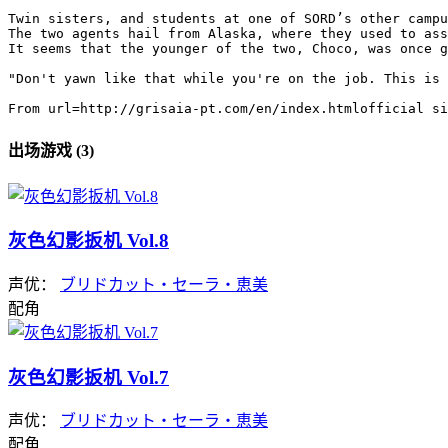
Twin sisters, and students at one of SORD’s other campu
The two agents hail from Alaska, where they used to ass
It seems that the younger of the two, Choco, was once g
"Don't yawn like that while you're on the job. This is 
From url=http://grisaia-pt.com/en/index.htmlofficial si
出场游戏 (3)
灰色幻影扳机 Vol.8
声优：
ブリドカット・セーラ・恵美
配角
灰色幻影扳机 Vol.7
声优：
ブリドカット・セーラ・恵美
配角