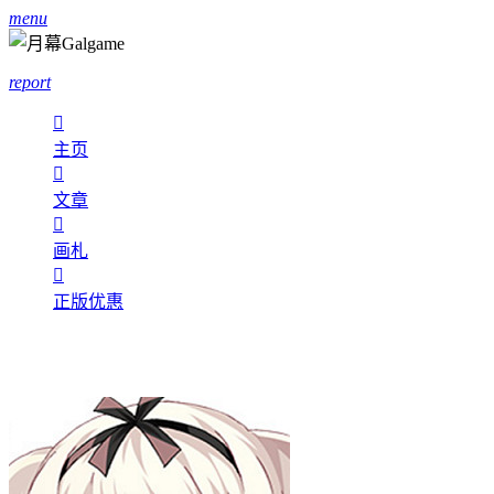
menu
report

主页

文章

画札

正版优惠