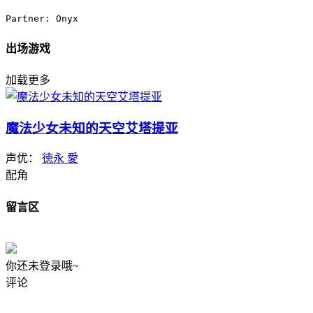
Partner: Onyx
出场游戏
加载更多
魔法少女未知的天空艾塔提亚
声优：
徳永 愛
配角
留言区
你还未登录哦~
评论