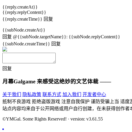
{{reply.createAt}}
{{reply.replyContent}}
{{reply.createTime}}
回复
{{subNode.createAt}}
回复
@{{subNode.targetName}}
:
{{subNode.replyContent}}
{{subNode.createTime}}
回复
回复
月幕Galgame
来感受这绝妙的文艺体裁 ——
关于我们
隐私政策
联系方式
加入我们
开发者中心
抵制不良游戏 拒绝盗版游戏 注意自我保护 谨防受骗上当 适度
站点内容均来自于公开网络或用户自行创建，在未获得创作者
©YMGal. Some Rights Reserved! · version: v3.61.55