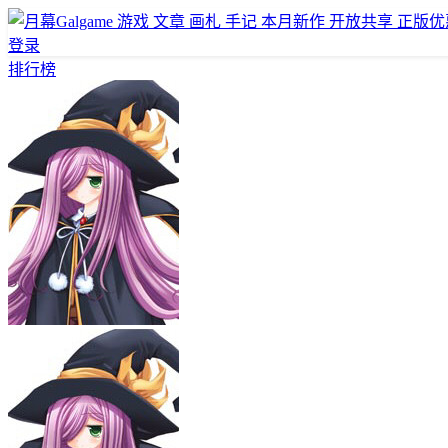
游戏
文章
画札
手记
本月新作
开放共享
正版优
登录
排行榜