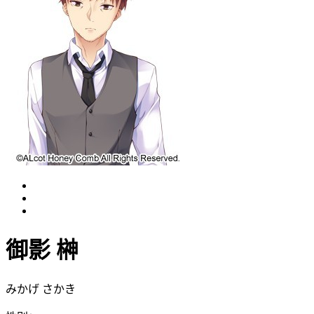
御影 榊
みかげ さかき