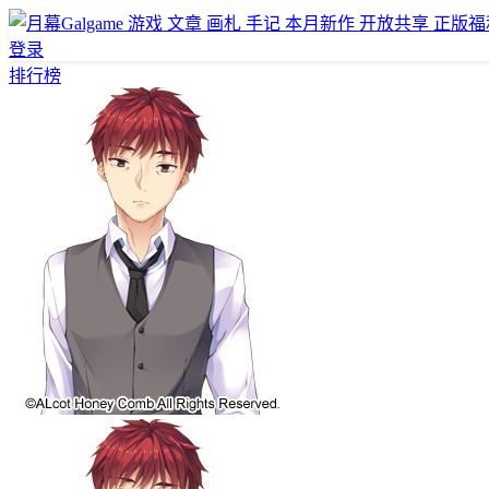
游戏
文章
画札
手记
本月新作
开放共享
正版福
登录
排行榜