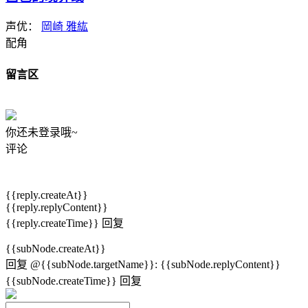
声优：
岡崎 雅紘
配角
留言区
你还未登录哦~
评论
{{reply.createAt}}
{{reply.replyContent}}
{{reply.createTime}}
回复
{{subNode.createAt}}
回复
@{{subNode.targetName}}
:
{{subNode.replyContent}}
{{subNode.createTime}}
回复