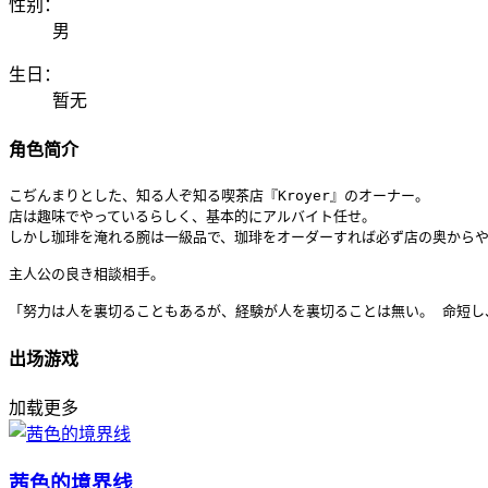
性别：
男
生日：
暂无
角色简介
こぢんまりとした、知る人ぞ知る喫茶店『Kroyer』のオーナー。

店は趣味でやっているらしく、基本的にアルバイト任せ。

しかし珈琲を淹れる腕は一級品で、珈琲をオーダーすれば必ず店の奥からや
主人公の良き相談相手。

「努力は人を裏切ることもあるが、経験が人を裏切ることは無い。 命短し
出场游戏
加载更多
茜色的境界线