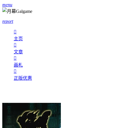
menu
report

主页

文章

画札

正版优惠