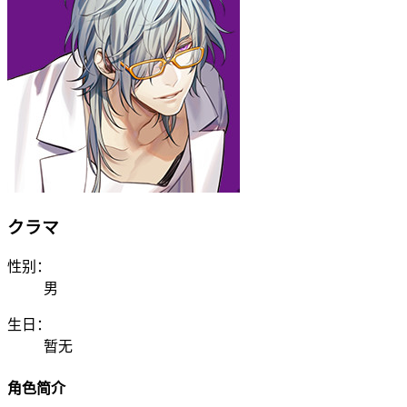
クラマ
性别：
男
生日：
暂无
角色简介