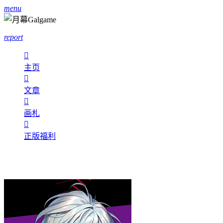
menu
report

主页

文章

画札

正版福利