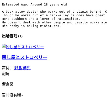
Estimated Age: Around 28 years old

A back-alley doctor who works out of a clinic behind 'C
Though he works out of a back-alley he does have great 
He's stubborn and a lover of rationalism.

He doesn't deal with other people and usually works alo
His hobby is making miniatures.
出场游戏 (1)
殺し屋とストロベリー
声优：
野島 健児
配角
留言区
暂时没有哦~