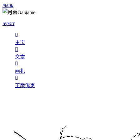
menu
report

主页

文章

画札

正版优惠