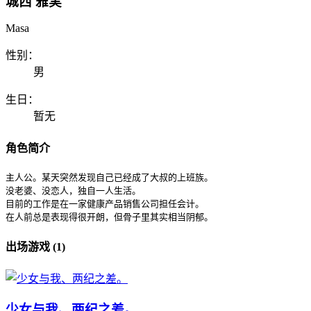
城西 雅実
Masa
性别：
男
生日：
暂无
角色简介
主人公。某天突然发现自己已经成了大叔的上班族。

没老婆、没恋人，独自一人生活。

目前的工作是在一家健康产品销售公司担任会计。

在人前总是表现得很开朗，但骨子里其实相当阴郁。
出场游戏 (1)
少女与我、两纪之差。