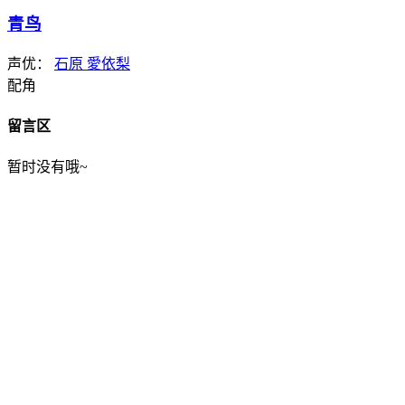
青鸟
声优：
石原 愛依梨
配角
留言区
暂时没有哦~