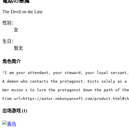
電話の悪魔
The Devil on the Line
性别：
女
生日：
暂无
角色简介
"I am your attendant, your steward, your loyal servant.
A demon who contacts the protagonst. Exsts solely as a 
Her msson s to lure the protagonst down the path of the
From url=https://aotor.nekonyansoft.com/product.html#c
出场游戏 (1)