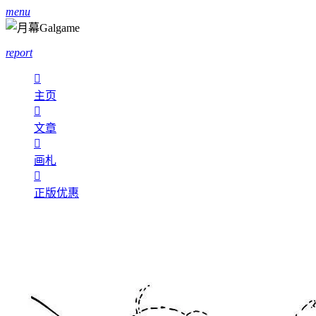
menu
report

主页

文章

画札

正版优惠