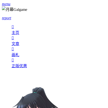
menu
report

主页

文章

画札

正版优惠