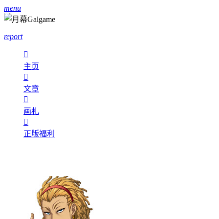
menu
report

主页

文章

画札

正版福利