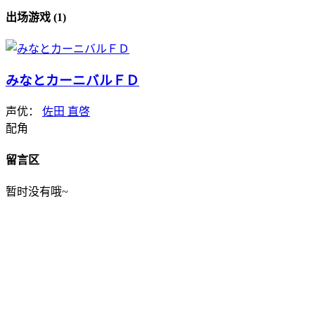
出场游戏 (1)
みなとカーニバルＦＤ
声优：
佐田 直啓
配角
留言区
暂时没有哦~