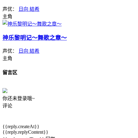
声优：
日向 結希
主角
神乐黎明记～舞歌之章～
声优：
日向 結希
主角
留言区
你还未登录哦~
评论
{{reply.createAt}}
{{reply.replyContent}}