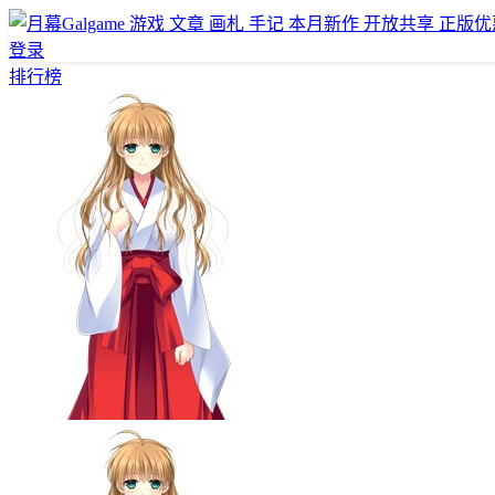
游戏
文章
画札
手记
本月新作
开放共享
正版优
登录
排行榜