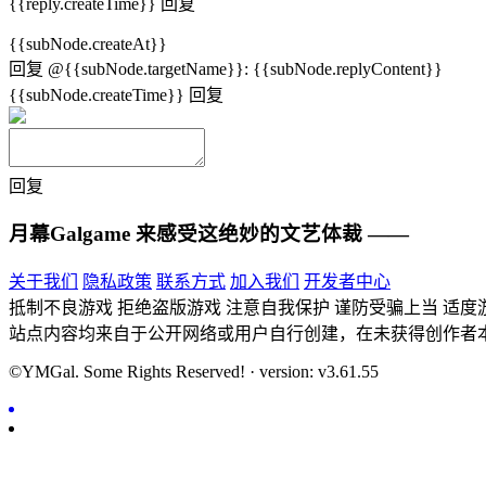
{{reply.createTime}}
回复
{{subNode.createAt}}
回复
@{{subNode.targetName}}
:
{{subNode.replyContent}}
{{subNode.createTime}}
回复
回复
月幕Galgame
来感受这绝妙的文艺体裁 ——
关于我们
隐私政策
联系方式
加入我们
开发者中心
抵制不良游戏 拒绝盗版游戏 注意自我保护 谨防受骗上当 适度
站点内容均来自于公开网络或用户自行创建，在未获得创作者
©YMGal. Some Rights Reserved! · version: v3.61.55