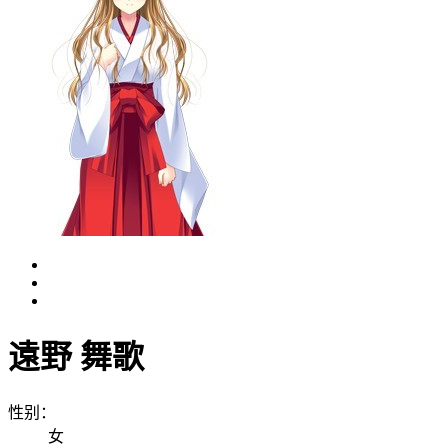
遠野 舞歌
性别：
女