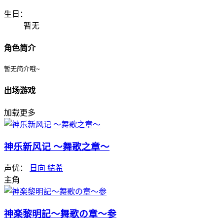
生日：
暂无
角色简介
暂无简介哦~
出场游戏
加载更多
神乐新风记 ～舞歌之章～
声优：
日向 結希
主角
神楽黎明記～舞歌の章～参