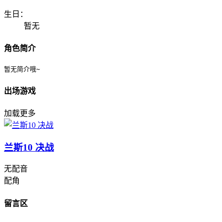
生日：
暂无
角色简介
暂无简介哦~
出场游戏
加载更多
兰斯10 决战
无配音
配角
留言区