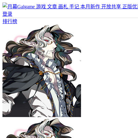
游戏
文章
画札
手记
本月新作
开放共享
正版优
登录
排行榜